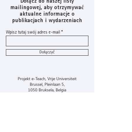
Dołącz do naszej listy
mailingowej, aby otrzymywać
aktualne informacje o
publikacjach i wydarzeniach
Wpisz tutaj swój adres e-mail
Dołączyć
Projekt e-Teach, Vrije Universiteit
Brussel, Pleinlaan 5,
1050 Bruksela, Belgia
e-nauczy@gmail.com
Disclaimer: Co-funded by the European
Union. The European Union support for
the production of this website and project
outputs does not constitute endorsement