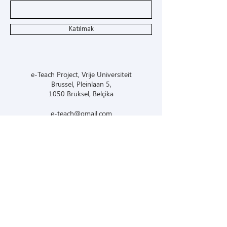
Katılmak
e-Teach Project, Vrije Universiteit
Brussel, Pleinlaan 5,
1050 Brüksel, Belçika
e-teach@gmail.com
Disclaimer: Co-funded by the European
Union. The European Union support for
the production of this website and project
outputs does not constitute endorsement
of the contents which reflects the views
only of the authors, and the European
Union cannot be held responsible for any
use which may be made of the information
contained therein.